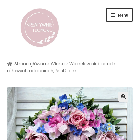
Przejdź
Przejdź
Menu
do
do
nawigacji
treści
Koszyk
Strona główna
Wianki
Wianek w niebieskich i
różowych odcieniach, śr. 40 cm
Sklep
Wianki
Kompozycje kwiatowe
Flower box
Dek. nagrobne