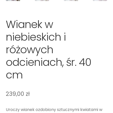
Zamówienie
O nas
Wianek w
niebieskich i
Kontakt
różowych
odcieniach, śr. 40
cm
239,00
zł
Uroczy wianek ozdobiony sztucznymi kwiatami w