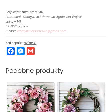
w
niebieskich
Bezpieczeństwo produktu
i
Producent: Kreatywnie i domowo Agnieszka Wójcik
różowych
Jastew 141
32-852 Jastew
odcieniach,
E-mail:
kreatywnieidomowo@gmail.com
śr.
40
Kategoria:
Wianki
cm
F
M
G
a
e
m
c
s
ai
Podobne produkty
e
s
l
b
e
o
n
o
g
k
er