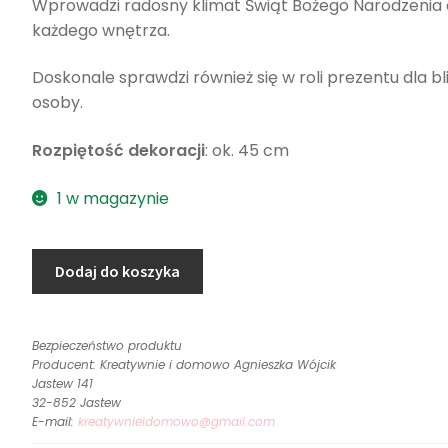
Wprowadzi radosny klimat Świąt Bożego Narodzenia
każdego wnętrza.
Doskonale sprawdzi również się w roli prezentu dla bli
osoby.
Rozpiętość dekoracji
: ok. 45 cm
1 w magazynie
ilość
Dodaj do koszyka
Wianek
świąteczny
z
Bezpieczeństwo produktu
białym
Producent: Kreatywnie i domowo Agnieszka Wójcik
domkiem
Jastew 141
32-852 Jastew
i
E-mail:
kreatywnieidomowo@gmail.com
choinkami,