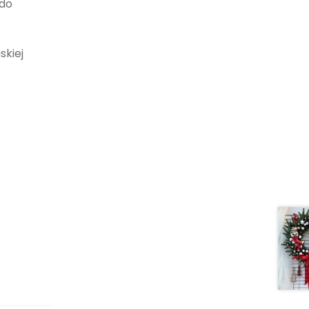
 do
skiej