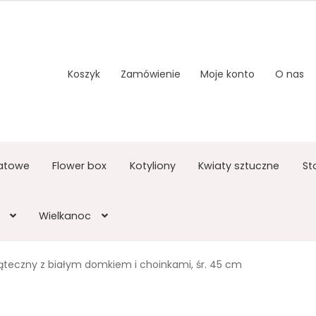
Koszyk
Zamówienie
Moje konto
O nas
atowe
Flower box
Kotyliony
Kwiaty sztuczne
St
Wielkanoc
ąteczny z białym domkiem i choinkami, śr. 45 cm