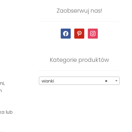
Zaobserwuj nas!
facebook
pinterest
instagram
Kategorie produktów
wianki
×
i,
m
ka lub