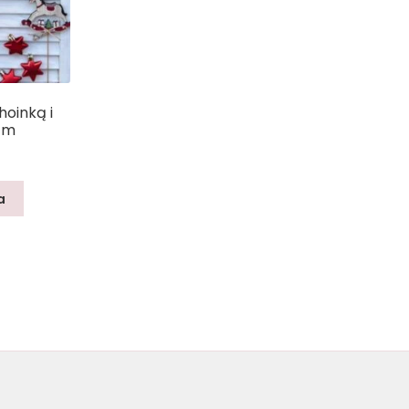
hoinką i
 cm
a