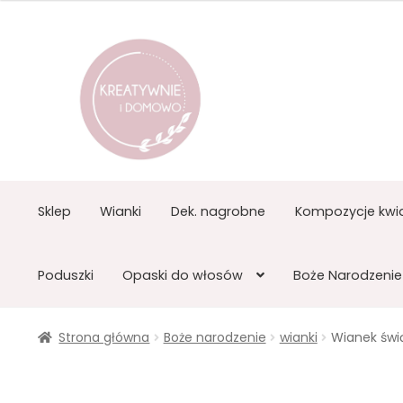
Przejdź
Przejdź
do
do
nawigacji
treści
Sklep
Wianki
Dek. nagrobne
Kompozycje kwi
Poduszki
Opaski do włosów
Boże Narodzenie
Strona główna
Boże narodzenie
wianki
Wianek świ