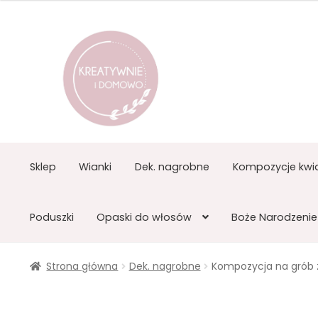
Przejdź
Przejdź
do
do
nawigacji
treści
Sklep
Wianki
Dek. nagrobne
Kompozycje kwi
Poduszki
Opaski do włosów
Boże Narodzenie
Strona główna
Dek. nagrobne
Kompozycja na grób z