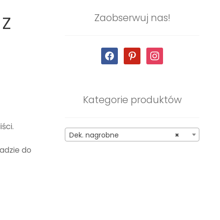
 z
Zaobserwuj nas!
facebook
pinterest
instagram
Kategorie produktów
ści.
Dek. nagrobne
×
adzie do