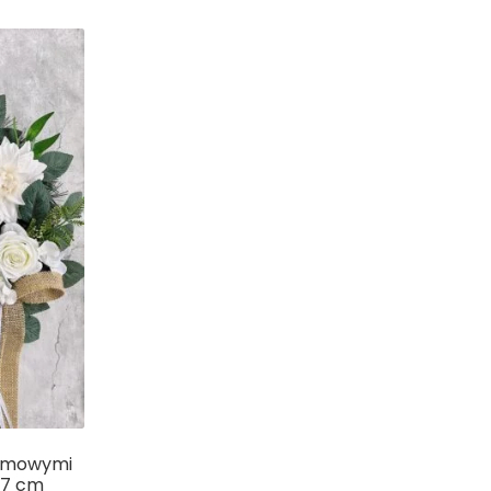
remowymi
 47 cm