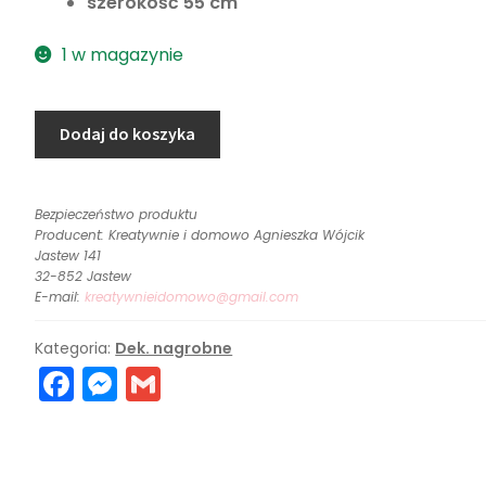
szerokość 55 cm
1 w magazynie
ilość
Dodaj do koszyka
Kompozycja
na
grób
Bezpieczeństwo produktu
z
Producent: Kreatywnie i domowo Agnieszka Wójcik
dalią
Jastew 141
32-852 Jastew
E-mail:
kreatywnieidomowo@gmail.com
Kategoria:
Dek. nagrobne
F
M
G
a
e
m
c
s
ai