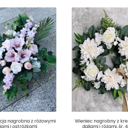
e
s
l
b
e
o
n
o
g
k
er
ja nagrobna z różowymi
Wieniec nagrobny z k
iliami i ostróżkami
daliami i różami, śr.