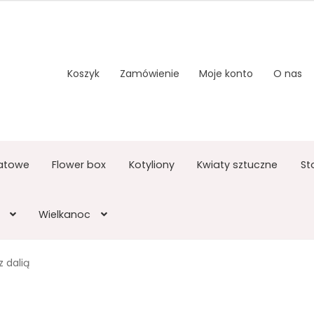
Koszyk
Zamówienie
Moje konto
O nas
atowe
Flower box
Kotyliony
Kwiaty sztuczne
St
Wielkanoc
 dalią